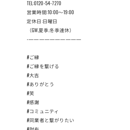
TEL:0120-54-7270
営業時間:10:00〜19:00
定休日:日曜日
（GW.夏季.冬季連休）
-——————————
#ご縁
#ご縁を繋げる
#大吉
#ありがとう
#笑
#感謝
#コミュニティ
#同業者と繋がりたい
#財布