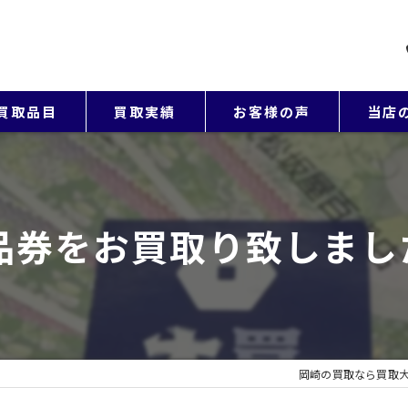
買取品目
買取実績
お客様の声
当店
貴金属
ブラン
品券をお買取り致しまし
バッグ
アクセサ
時計
岡崎の買取なら買取大