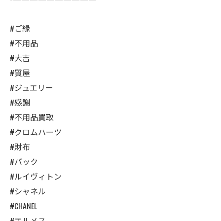
#ご縁
#不用品
#大吉
#質屋
#ジュエリー
#感謝
#不用品買取
#クロムハーツ
#財布
#バック
#ルイヴィトン
#シャネル
#CHANEL
#エルメス