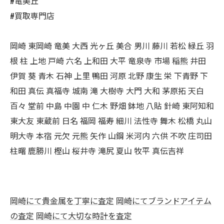
#竜美丘
#買取専門店
岡崎 東岡崎 竜美 大西 光ヶ丘 美合 男川 藤川 若松 緑丘 羽
根 柱 上地 戸崎 六名 上和田 大平 竜泉寺 市場 稲熊 井田
伊賀 葵 青木 石神 上里 鴨田 河原 北野 康生 栄 下青野 下
和田 真伝 真福寺 城南 滝 大樹寺 大門 大和 茅原拓 天白
百々 堂前 中島 中園 中 仁木 野畑 鉢地 八貼 針崎 東阿知和
東大友 東蔵前 日名 福岡 福寿 細川 法性寺 舞木 松橋 丸山
明大寺 本宿 元欠 元熊 矢作 山鋼 米河内 六供 不吹 庄司田
柱曙 鹿勝川 樫山 桜井寺 滝尻 夏山 牧平 真伝吉祥
岡崎にて貴金属を丁寧に査定
岡崎にてブランドアイテム
の査定
岡崎にて大切な時計を査定