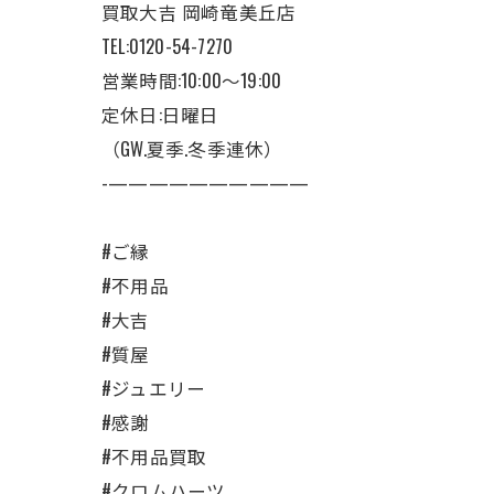
買取大吉 岡崎竜美丘店
TEL:0120-54-7270
営業時間:10:00〜19:00
定休日:日曜日
（GW.夏季.冬季連休）
-——————————
#ご縁
#不用品
#大吉
#質屋
#ジュエリー
#感謝
#不用品買取
#クロムハーツ