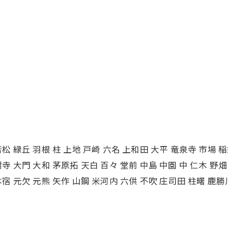
松 緑丘 羽根 柱 上地 戸崎 六名 上和田 大平 竜泉寺 市場 稲
樹寺 大門 大和 茅原拓 天白 百々 堂前 中島 中園 中 仁木 野
本宿 元欠 元熊 矢作 山鋼 米河内 六供 不吹 庄司田 柱曙 鹿勝