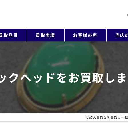
買取品目
買取実績
お客様の声
当店
貴金属
ブラン
ネックヘッドをお買取し
バッグ
アクセサ
時計
岡崎の買取なら買取大吉 