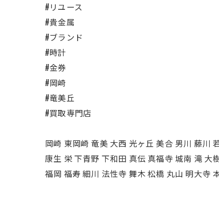
#リユース
#貴金属
#ブランド
#時計
#金券
#岡崎
#竜美丘
#買取専門店
岡崎 東岡崎 竜美 大西 光ヶ丘 美合 男川 藤川 若
康生 栄 下青野 下和田 真伝 真福寺 城南 滝 大
福岡 福寿 細川 法性寺 舞木 松橋 丸山 明大寺 